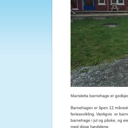
Marisletta barnehage er godkjent
Barnehagen er åpen 12 måneder
ferieavvikling. Vanligvis er bar
barnehage i jul og påske, og ei
med disse høytidene.